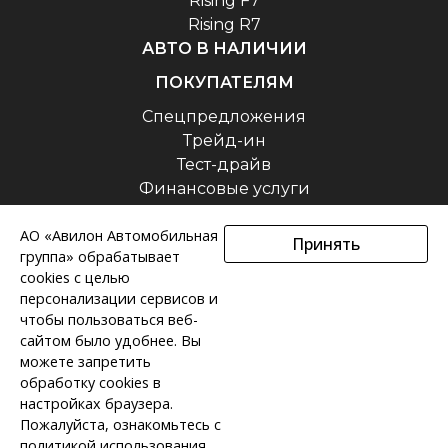
Rising F7
Rising R7
АВТО В НАЛИЧИИ
ПОКУПАТЕЛЯМ
Спецпредложения
Трейд-ин
Тест-драйв
Финансовые услуги
ВЛАДЕЛЬЦАМ
АО «Авилон Автомобильная
Принять
Сервис
группа» обрабатывает
O КОМПАНИИ
cookies с целью
персонализации сервисов и
О нас
чтобы пользоваться веб-
Новости
сайтом было удобнее. Вы
Вакансии
можете запретить
обработку сookies в
Политика конфиденциальности
настройках браузера.
Фактические характеристики могут быть изменены в любое время
Пожалуйста, ознакомьтесь с
Если вы заинтересованы в нашей модели, пожалуйста, свяжитесь с нами для
политикой использования