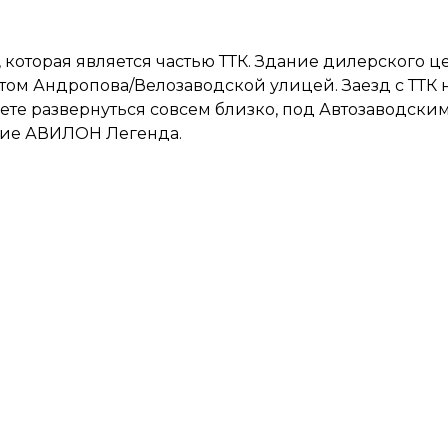
 которая является частью ТТК. Здание дилерского ц
ом Андропова/Велозаводской улицей. Заезд с ТТК н
жете развернуться совсем близко, под Автозаводски
ние АВИЛОН Легенда.