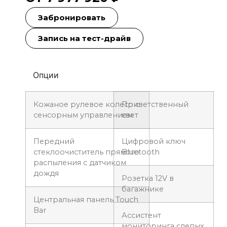
Забронировать
Запись на тест-драйв
Опции
Кожаное рулевое колесо с
Приветственный
сенсорным управлением
свет
Передний
Цифровой ключ
стеклоочиститель прямого
Bluetooth
распыления с датчиком
дождя
Розетка 12V в
багажнике
Центральная панель Touch
Bar
Ассистент
мониторинга слепых