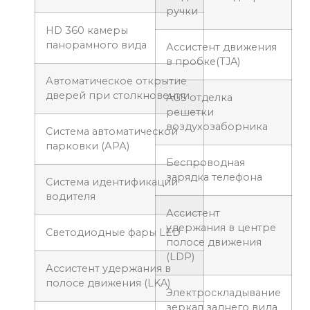
ручки
HD 360 камеры
панорамного вида
Ассистент движения
в пробке(TJA)
Автоматическое открытие
дверей при столкновении
AGS отделка
решетки
воздухозаборника
Система автоматической
парковки (АРА)
Беспроводная
зарядка телефона
Система идентификации
водителя
Ассистент
удержания в центре
Светодиодные фары LED
полосе движения
(LDP)
Ассистент удержания в
полосе движения (LKA)
Электроскладывание
зеркал заднего вида