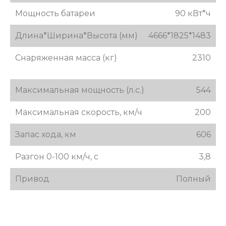
Мощность батареи
90 кВт*ч
Длина*Ширина*Высота (мм)
4666*1825*1483
Снаряженная масса (кг)
2310
Максимальная мощность (л.с.)
544
Максимальная скорость, км/ч
200
Запас хода, км
606
Разгон 0-100 км/ч, с
3,8
Привод
Полный