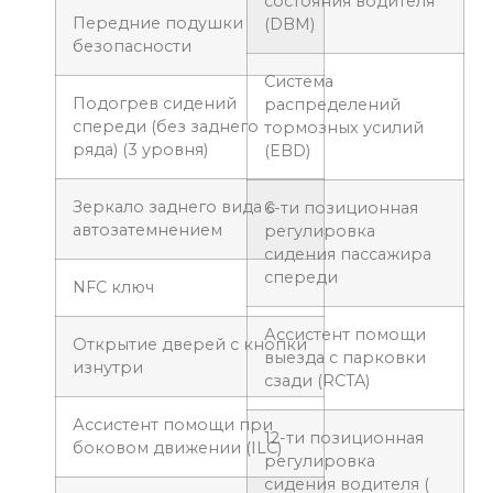
состояния водителя
Передние подушки
(DBM)
безопасности
Система
Подогрев сидений
распределений
спереди (без заднего
тормозных усилий
ряда) (3 уровня)
(EBD)
Зеркало заднего вида с
6-ти позиционная
автозатемнением
регулировка
сидения пассажира
спереди
NFC ключ
Ассистент помощи
Открытие дверей с кнопки
выезда с парковки
изнутри
сзади (RCTA)
Ассистент помощи при
12-ти позиционная
боковом движении (ILC)
регулировка
сидения водителя (