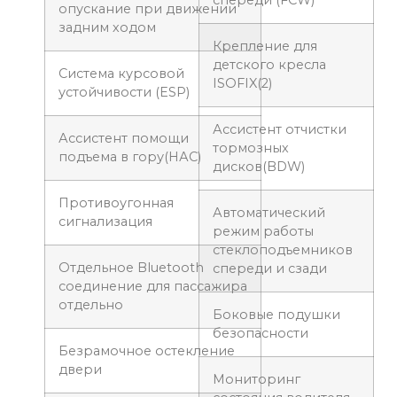
спереди (FCW)
опускание при движении
задним ходом
Крепление для
детского кресла
Система курсовой
ISOFIX(2)
устойчивости (ESP)
Ассистент отчистки
Ассистент помощи
тормозных
подъема в гору(НАС)
дисков(BDW)
Противоугонная
Автоматический
сигнализация
режим работы
стеклоподъемников
Отдельное Bluetooth
спереди и сзади
соединение для пассажира
отдельно
Боковые подушки
безопасности
Безрамочное остекление
двери
Мониторинг