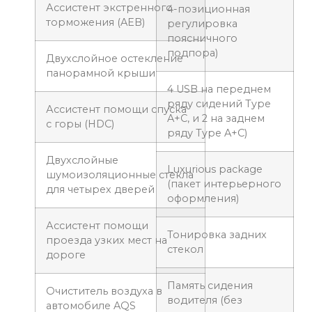
Ассистент экстренного
4-позиционная
торможения (AEB)
регулировка
поясничного
подпора)
Двухслойное остекление
панорамной крыши
4 USB на переднем
ряду сидений Type
Ассистент помощи спуска
A+C, и 2 на заднем
с горы (HDC)
ряду Type A+C)
Двухслойные
Luxurious package
шумоизоляционные стекла
(пакет интерьерного
для четырех дверей
оформления)
Ассистент помощи
Тонировка задних
проезда узких мест на
стекол
дороге
Память сидения
Очиститель воздуха в
водителя (без
автомобиле AQS