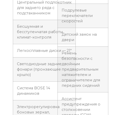
Центральный подлокотник
для заднего ряда с
Подрулевые
подстаканником
переключатели
скоростей
Бесшумная и
бесступенчатая работы
Детский замок на
климат-контроля
двери
Легкосплавные диски — 21″
Ремень
безопасности с
Светодиодные задние
двойным
фонари (пронзающее
предварительным
крыло)
натяжителем и
ограничителем для
передних сидений
Система BOSE 14
динамиков
Ассистент
предупреждения о
Электрорегулировка
столкновении
боковых зеркал,