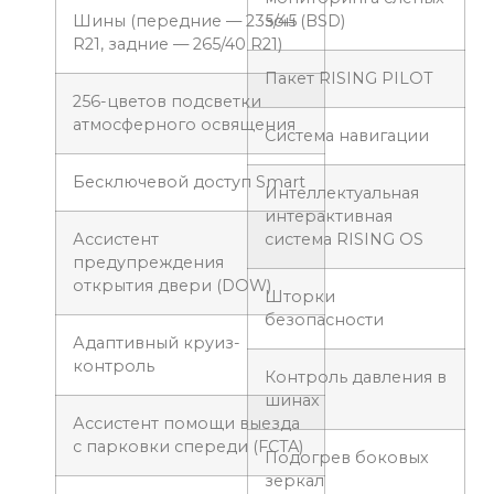
Шины (передние — 235/45
зон (BSD)
R21, задние — 265/40 R21)
Пакет RISING PILOT
256-цветов подсветки
атмосферного освящения
Система навигации
Бесключевой доступ Smart
Интеллектуальная
интерактивная
Ассистент
система RISING OS
предупреждения
открытия двери (DOW)
Шторки
безопасности
Адаптивный круиз-
контроль
Контроль давления в
шинах
Ассистент помощи выезда
с парковки спереди (FCTA)
Подогрев боковых
зеркал