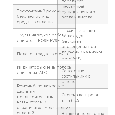
переднего
пассажира) +
Трехточечный ремень
функция легкого
безопасности для
входа и выхода
среднего сидения
Пассивная защита
Эмуляция звуков работы
пешеходов
двигателя BOSE EVSE
(звуковые
оповещения при
движении на низкой
Подогрев заднего стекла
скорости)
Индикаторы смены полосы
Сенсорные
движения (ALC)
светильники в
салоне
Ремень безопасности с
двойным
Система контроля
предварительным
тяги (TCS)
натяжителем и
ограничителем для задних
сидений
Выдвижные дверные