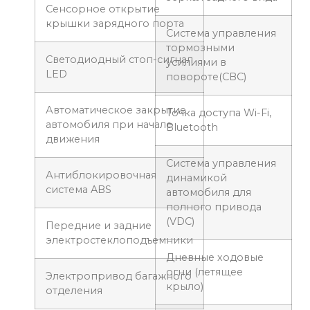
Сенсорное открытие
крышки зарядного порта
Система управления
тормозными
Светодиодный стоп-сигнал
усилиями в
LED
повороте(CBC)
Автоматическое закрытие
Точка доступа Wi-Fi,
автомобиля при начале
Bluetooth
движения
Система управления
Антиблокировочная
динамикой
система ABS
автомобиля для
полного привода
(VDC)
Передние и задние
электростеклоподъемники
Дневные ходовые
огни (летящее
Электропривод багажного
крыло)
отделения